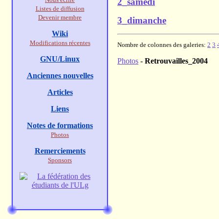
2_samedi
Listes de diffusion
Devenir membre
3_dimanche
Wiki
Modifications récentes
Nombre de colonnes des galeries:
2
3
GNU/Linux
Photos
-
Retrouvailles_2004
Anciennes nouvelles
Articles
Liens
Notes de formations
Photos
Remerciements
Sponsors