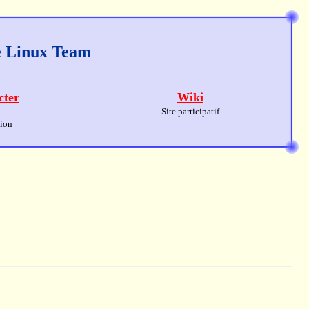
ge Linux Team
cter
Wiki
Site participatif
sion