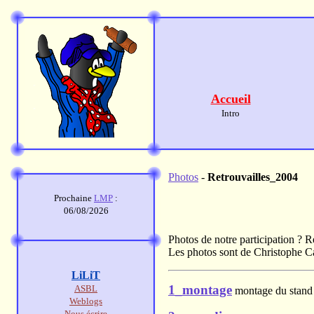
Accueil
Intro
Photos
-
Retrouvailles_2004
Prochaine
LMP
:
06/08/2026
Photos de notre participation ? R
Les photos sont de Christophe C
LiLiT
1_montage
ASBL
montage du stand 
Weblogs
Nous écrire