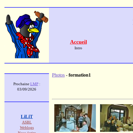
Accueil
Intro
Photos
-
formation1
Prochaine
LMP
:
03/09/2026
LiLiT
ASBL
Weblogs
Nous écrire