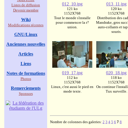
012_10.jpg
013_11.jpg
Listes de diffusion
121 ko
120 ko
Devenir membre
1152X768
1152X768
Tout le monde s'installe
Distribution des ca
Wiki
pour commencer la r?
Mandrake, gros succ
Modifications récentes
union.
auto-collants et tap
souris.
GNU/Linux
Anciennes nouvelles
Articles
Liens
019_17.jpg
020_18.jpg
Notes de formations
112 ko
118 ko
Photos
1152X768
1152X768
Linux, c'est aussi le pied en
On continue l'install
Remerciements
mode texte.
Tux surveille.
Sponsors
Nombre de colonnes des galeries:
2
3
4
5
6
7
8