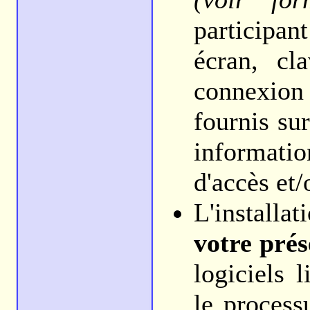
participa
écran, cl
connexion 
fournis su
informati
d'accès et/
L'install
votre pré
logiciels 
le process