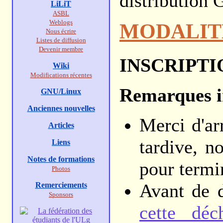
distribution 
LiLiT
ASBL
Weblogs
MODALITE
Nous écrire
Listes de diffusion
Devenir membre
INSCRIPTI
Wiki
Modifications récentes
Remarques i
GNU/Linux
Anciennes nouvelles
Merci d'ar
Articles
tardive, 
Liens
Notes de formations
pour termin
Photos
Avant de d
Remerciements
Sponsors
cette déc