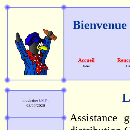
Bienvenue s
Accueil
Renco
Intro
L
L
Prochaine
LMP
:
03/09/2026
Assistance gr