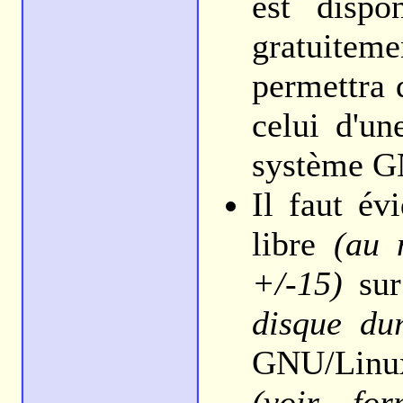
est dispo
gratuitem
permettra 
celui d'un
système G
Il faut é
libre
(au 
+/-15)
sur
disque dur
GNU/Linux
(voir form