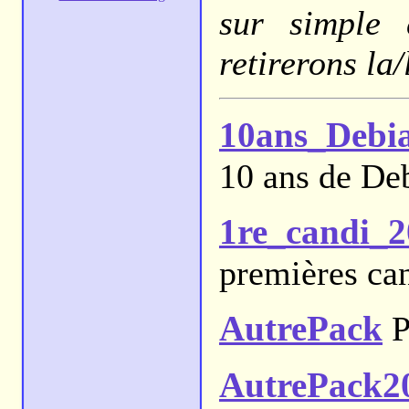
sur simple 
retirerons la
10ans_Debi
10 ans de Deb
1re_candi_
premières ca
AutrePack
P
AutrePack2