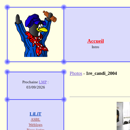
Accueil
Intro
Photos
-
1re_candi_2004
Prochaine
LMP
:
03/09/2026
LiLiT
ASBL
Weblogs
Nous écrire