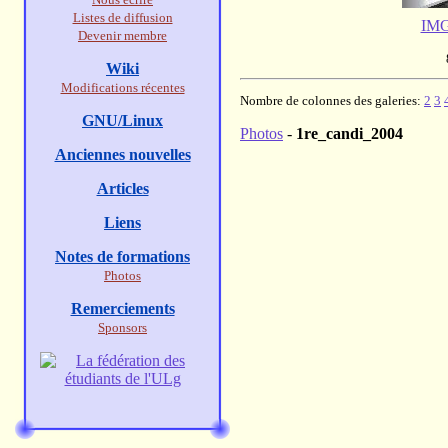
Listes de diffusion
IMG
Devenir membre
Wiki
Modifications récentes
Nombre de colonnes des galeries:
2
3
GNU/Linux
Photos
-
1re_candi_2004
Anciennes nouvelles
Articles
Liens
Notes de formations
Photos
Remerciements
Sponsors