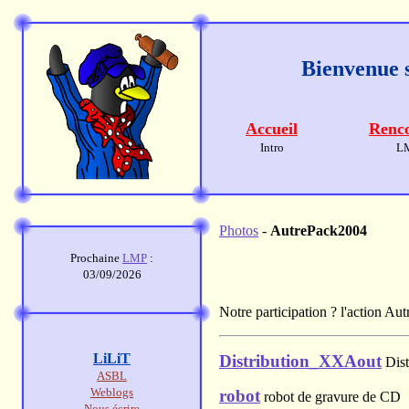
Bienvenue s
Accueil
Renco
Intro
L
Photos
-
AutrePack2004
Prochaine
LMP
:
03/09/2026
Notre participation ? l'action Au
LiLiT
Distribution_XXAout
Dist
ASBL
Weblogs
robot
robot de gravure de CD
Nous écrire