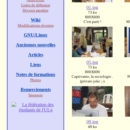
Listes de diffusion
01.jpg
Devenir membre
73 ko
800X600
Wiki
C'est parti !
Mi
Modifications récentes
GNU/Linux
Anciennes nouvelles
Articles
05.jpg
Liens
75 ko
800X600
Notes de formations
Captivante, la sociologie..
P
Photos
(private joke ;-)
Remerciements
Sponsors
09.jpg
49 ko