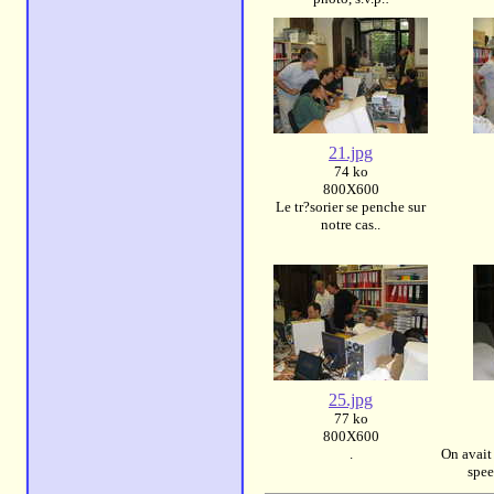
21.jpg
74 ko
800X600
Le tr?sorier se penche sur
notre cas..
25.jpg
77 ko
800X600
.
On avait 
spee