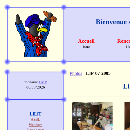
Bienvenue s
Accueil
Renco
Intro
L
Photos
-
LIP-07-2005
Prochaine
LMP
:
Li
06/08/2026
LiLiT
ASBL
Weblogs
Nous écrire