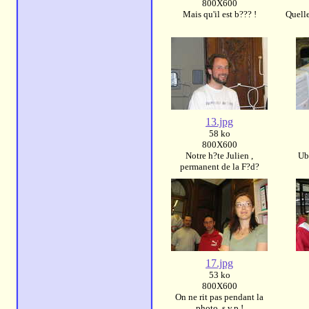
800X600
Mais qu'il est b??? !
Quelle
13.jpg
58 ko
800X600
Notre h?te Julien ,
Ub
permanent de la F?d?
17.jpg
53 ko
800X600
On ne rit pas pendant la
photo, s.v.p.!