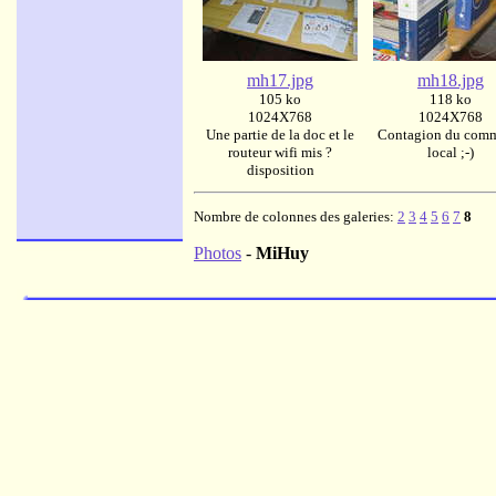
mh17.jpg
mh18.jpg
105 ko
118 ko
1024X768
1024X768
Une partie de la doc et le
Contagion du com
routeur wifi mis ?
local ;-)
disposition
Nombre de colonnes des galeries:
2
3
4
5
6
7
8
Photos
-
MiHuy