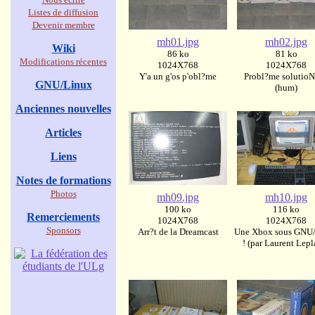
Listes de diffusion
Devenir membre
mh01.jpg
mh02.jpg
Wiki
86 ko
81 ko
Modifications récentes
1024X768
1024X768
Y'a un g'os p'obl?me
Probl?me solutioN
GNU/Linux
(hum)
Anciennes nouvelles
Articles
Liens
Notes de formations
Photos
mh09.jpg
mh10.jpg
100 ko
116 ko
Remerciements
1024X768
1024X768
Sponsors
Arr?t de la Dreamcast
Une Xbox sous GNU
! (par Laurent Lepla