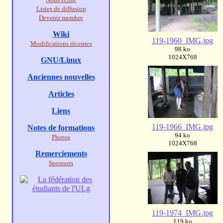
Listes de diffusion
Devenir membre
Wiki
119-1960_IMG.jpg
Modifications récentes
98 ko
1024X768
GNU/Linux
Anciennes nouvelles
Articles
Liens
119-1966_IMG.jpg
Notes de formations
94 ko
Photos
1024X768
Remerciements
Sponsors
119-1974_IMG.jpg
119 ko