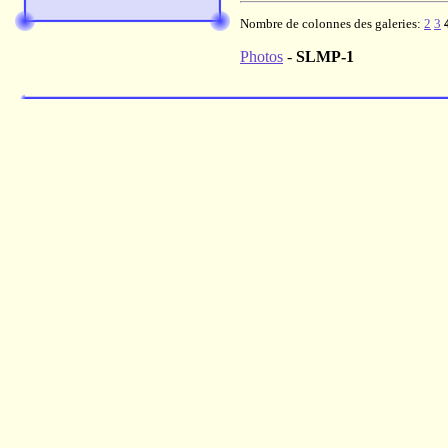
Nombre de colonnes des galeries:
2
3
Photos
-
SLMP-1