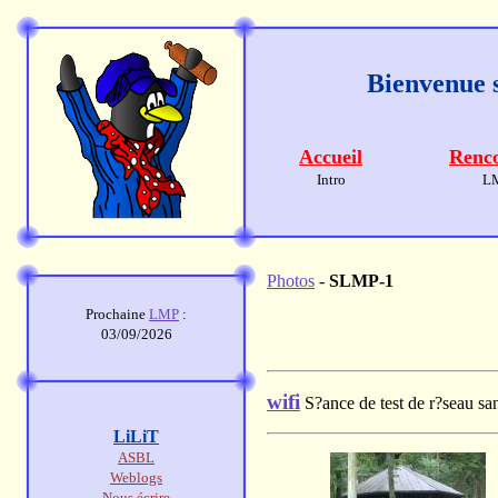
Bienvenue s
Accueil
Renco
Intro
L
Photos
-
SLMP-1
Prochaine
LMP
:
03/09/2026
wifi
S?ance de test de r?seau san
LiLiT
ASBL
Weblogs
Nous écrire