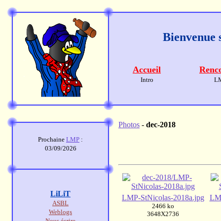
Bienvenue s
Accueil
Renco
Intro
L
Photos
-
dec-2018
Prochaine
LMP
:
03/09/2026
LiLiT
LMP-StNicolas-2018a.jpg
LMP
ASBL
2466 ko
Weblogs
3648X2736
Nous écrire