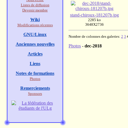
Listes de diffusion
Devenir membre
stand-chiroux-181207b.jpg
Wiki
2285 ko
3648X2736
Modifications récentes
GNU/Linux
Nombre de colonnes des galeries:
2
3
Anciennes nouvelles
Photos
-
dec-2018
Articles
Liens
Notes de formations
Photos
Remerciements
Sponsors