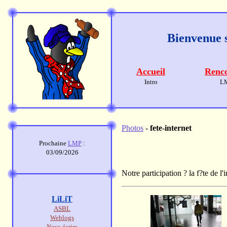
Bienvenue s
Accueil
Renco
Intro
L
Photos
-
fete-internet
Prochaine
LMP
:
03/09/2026
Notre participation ? la f?te de l
LiLiT
ASBL
Weblogs
Nous écrire