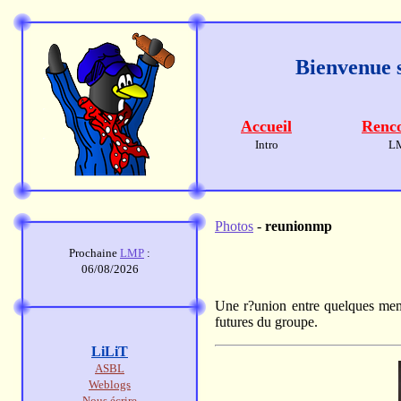
Bienvenue s
Accueil
Renco
Intro
L
Photos
-
reunionmp
Prochaine
LMP
:
06/08/2026
Une r?union entre quelques memb
futures du groupe.
LiLiT
ASBL
Weblogs
Nous écrire