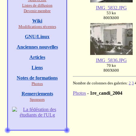
Listes de diffusion
IMG_5832.JPG
Devenir membre
53 ko
800X600
Wiki
Modifications récentes
GNU/Linux
Anciennes nouvelles
Articles
IMG_5836.JPG
70 ko
Liens
800X600
Notes de formations
Nombre de colonnes des galeries:
2
3
Photos
Photos
-
1re_candi_2004
Remerciements
Sponsors