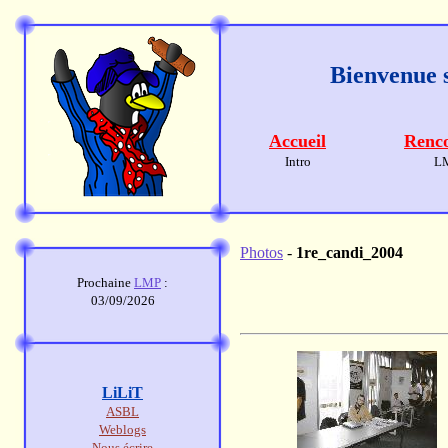
Bienvenue s
Accueil
Renco
Intro
L
Photos
-
1re_candi_2004
Prochaine
LMP
:
03/09/2026
LiLiT
ASBL
Weblogs
Nous écrire