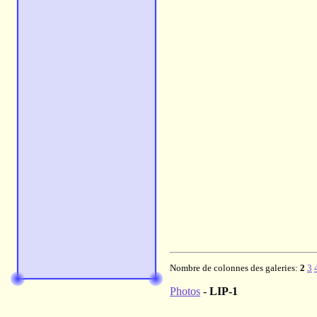
Nombre de colonnes des galeries:
2
3
Photos
-
LIP-1