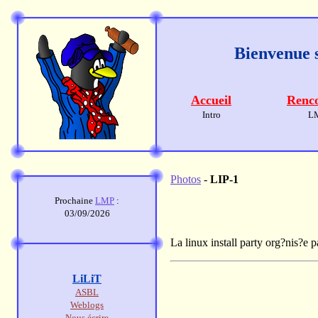
Bienvenue s
Accueil
Renco
Intro
L
Photos
-
LIP-1
Prochaine
LMP
:
03/09/2026
La linux install party org?nis?e 
LiLiT
ASBL
Weblogs
Nous écrire