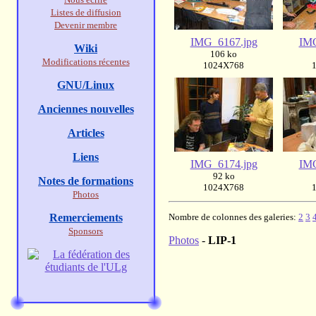
Listes de diffusion
Devenir membre
IMG_6167.jpg
IMG
Wiki
106 ko
Modifications récentes
1024X768
GNU/Linux
Anciennes nouvelles
Articles
Liens
IMG_6174.jpg
IMG
92 ko
Notes de formations
1024X768
Photos
Remerciements
Nombre de colonnes des galeries:
2
3
Sponsors
Photos
-
LIP-1