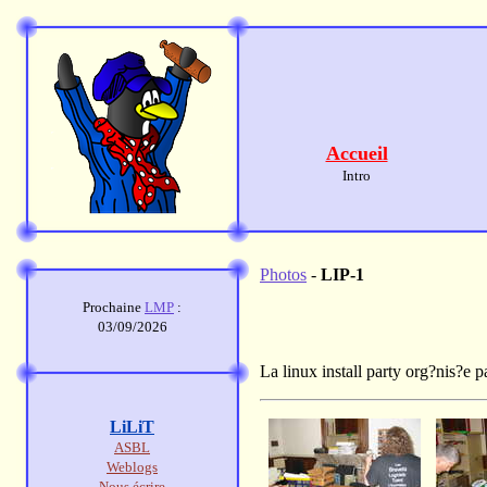
Accueil
Intro
Photos
-
LIP-1
Prochaine
LMP
:
03/09/2026
La linux install party org?nis?e 
LiLiT
ASBL
Weblogs
Nous écrire