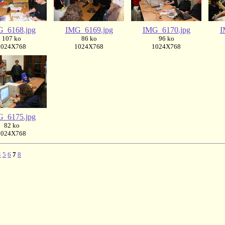
_6168.jpg
IMG_6169.jpg
IMG_6170.jpg
I
107 ko
86 ko
96 ko
1024X768
1024X768
1024X768
_6175.jpg
82 ko
1024X768
4
5
6
7
8