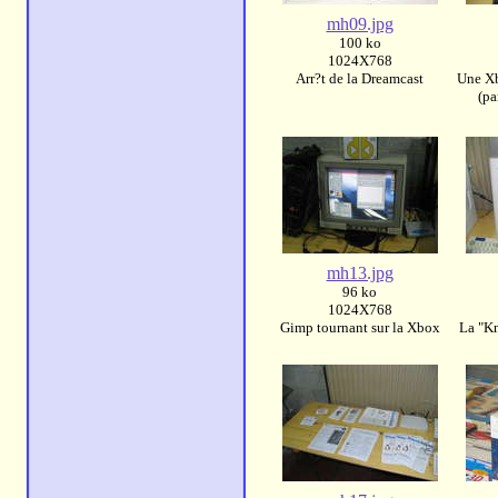
mh09.jpg
100 ko
1024X768
Arr?t de la Dreamcast
Une Xb
(pa
mh13.jpg
96 ko
1024X768
Gimp tournant sur la Xbox
La "Kn