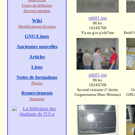
Listes de diffusion
Devenir membre
mh01.jpg
Wiki
86 ko
Modifications récentes
1024X768
Y'a un g'os p'obl?me
Probl?
GNU/Linux
Anciennes nouvelles
Articles
Liens
mh05.jpg
Notes de formations
96 ko
Photos
1024X768
Second vestiaire (? droite
Un
Remerciements
l'organisateur Marc Hennau)
GNU/L
Sponsors