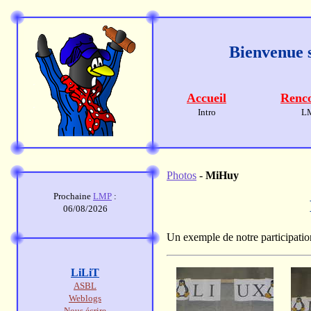
Bienvenue s
Accueil
Renco
Intro
L
Photos
-
MiHuy
Prochaine
LMP
:
06/08/2026
Un exemple de notre participati
LiLiT
ASBL
Weblogs
Nous écrire