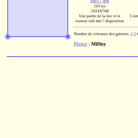
mh17.jpg
105 ko
1024X768
Une partie de la doc et le
Cont
routeur wifi mis ? disposition
Nombre de colonnes des galeries:
2
3
Photos
-
MiHuy