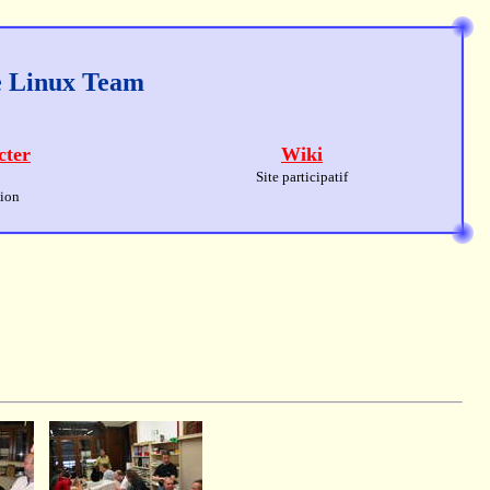
ge Linux Team
cter
Wiki
Site participatif
sion