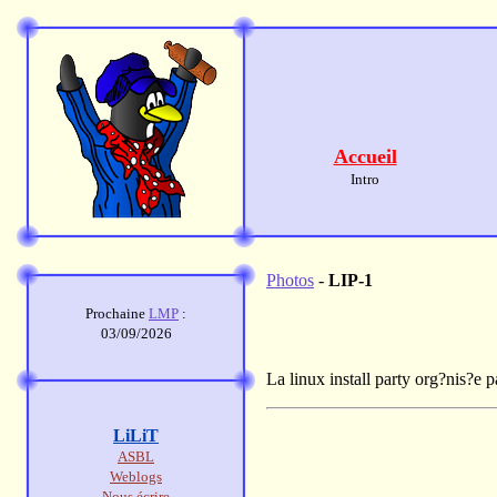
Accueil
Intro
Photos
-
LIP-1
Prochaine
LMP
:
03/09/2026
La linux install party org?nis?e 
LiLiT
ASBL
Weblogs
Nous écrire